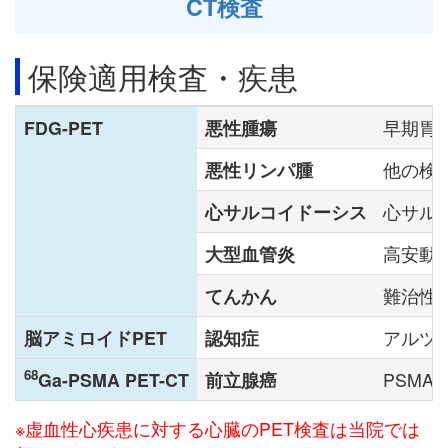
CT検査
保険適用検査・疾患
FDG-PET
悪性腫瘍
早期胃
悪性リンパ腫
他の検
心サルコイドーシス
心サル
大型血管炎
高安動
てんかん
難治性
脳アミロイドPET
認知症
アルツ
68
Ga-PSMA PET-CT
前立腺癌
PSM
※虚血性心疾患に対する心臓のPET検査は当院では