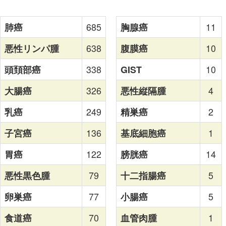
肺癌
685
胸腺癌
11
悪性リンパ腫
638
腹膜癌
10
頭頚部癌
338
GIST
10
大腸癌
326
悪性縦隔腫
4
乳癌
249
精巣癌
2
子宮癌
136
基底細胞癌
1
胃癌
122
膀胱癌
14
悪性黒色腫
79
十二指腸癌
5
卵巣癌
77
小腸癌
5
食道癌
70
血管肉腫
1