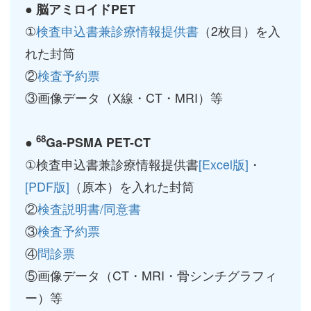
● 脳アミロイドPET
①
検査申込書兼診療情報提供書
（2枚目）を入
れた封筒
②
検査予約票
③画像データ（X線・CT・MRI）等
68
●
Ga-PSMA PET-CT
①検査申込書兼診療情報提供書
[Excel版]
・
[PDF版]
（原本）を入れた封筒
②
検査説明書/同意書
③
検査予約票
④
問診票
⑤画像データ（CT・MRI・骨シンチグラフィ
ー）等