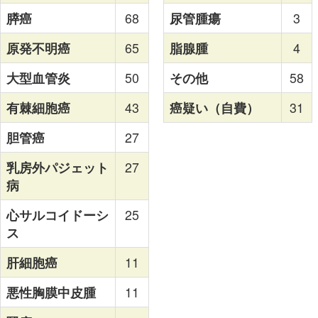
膵癌
68
尿管腫瘍
3
原発不明癌
65
脂腺腫
4
大型血管炎
50
その他
58
有棘細胞癌
43
癌疑い（自費）
31
胆管癌
27
乳房外パジェット
27
病
心サルコイドーシ
25
ス
肝細胞癌
11
悪性胸膜中皮腫
11