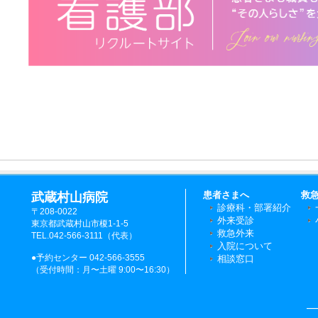
患者さまへ
救
武蔵村山病院
診療科・部署紹介
〒208-0022
外来受診
東京都武蔵村山市榎1-1-5
救急外来
TEL.042-566-3111（代表）
入院について
●予約センター 042-566-3555
相談窓口
（受付時間：月〜土曜 9:00〜16:30）
―