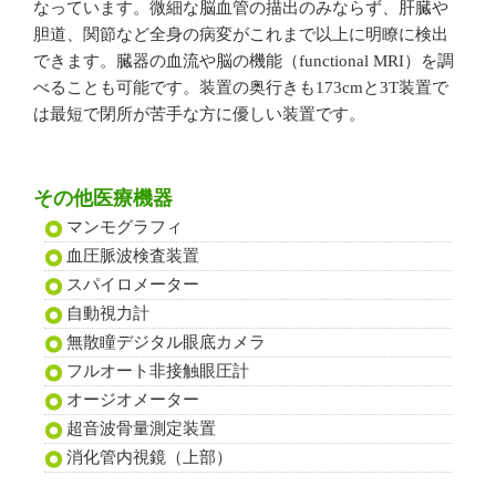
なっています。微細な脳血管の描出のみならず、肝臓や
胆道、関節など全身の病変がこれまで以上に明瞭に検出
できます。臓器の血流や脳の機能（functional MRI）を調
べることも可能です。装置の奥行きも173cmと3T装置で
は最短で閉所が苦手な方に優しい装置です。
その他医療機器
マンモグラフィ
血圧脈波検査装置
スパイロメーター
自動視力計
無散瞳デジタル眼底カメラ
フルオート非接触眼圧計
オージオメーター
超音波骨量測定装置
消化管内視鏡（上部）