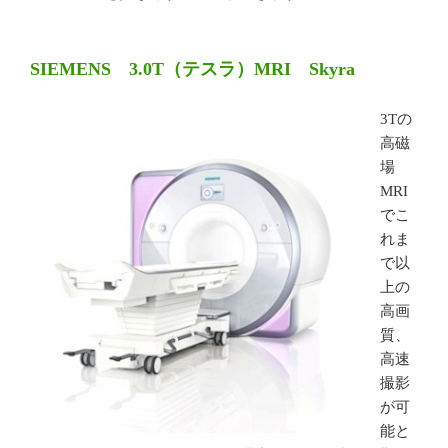
SIEMENS 3.0T（テスラ）MRI Skyra
3Tの
高磁
場
MRI
でこ
れま
で以
上の
高画
質、
高速
撮影
が可
能と