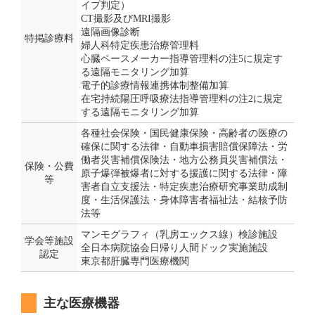
イプ判定）
CT撮影及びMRI撮影
遠隔画像診断
特掲診療料
婦人科特定疾患治療管理料
心臓ペースメーカー指導管理料の注5に規定す
る遠隔モニタリング加算
電子的診療情報連携体制整備加算
在宅持続陽圧呼吸療法指導管理料の注2に規定
する遠隔モニタリング加算
各種社会保険・国民健康保険・高齢者の医療の
確保に関する法律・自動車損害賠償保障法・労
働者災害補償保険法・地方公務員災害補償法・
保険・公費
原子爆弾被爆者に対する援護に関する法律・障
等
害者自立支援法・特定疾患治療研究事業助成制
度・生活保護法・身体障害者福祉法・結核予防
法等
マンモグラフィ（乳房エックス線）検診施設
学会等施設
全日本病院協会日帰り人間ドック実施施設
認定
東京都肝臓専門医療機関
主な医療機器