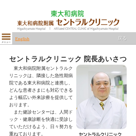
戻る
English
セントラルクリニック 院長あいさつ
東大和病院附属セントラルク
リニックは、隣接した急性期病
院である東大和病院と連携し、
どんな患者さまにも対応できる
よう幅広い外来診療を提供して
おります。
また健診センターは、人間ド
ック・健康診断を快適に受診し
ていただけるよう、日々努力を
重ねております。