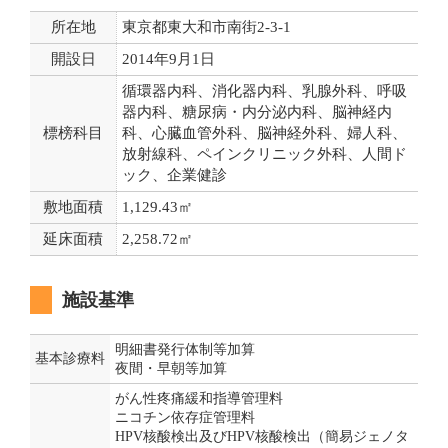
所在地
東京都東大和市南街2-3-1
開設日
2014年9月1日
循環器内科、消化器内科、乳腺外科、呼吸
器内科、糖尿病・内分泌内科、脳神経内
標榜科目
科、心臓血管外科、脳神経外科、婦人科、
放射線科、ペインクリニック外科、人間ド
ック、企業健診
敷地面積
1,129.43㎡
延床面積
2,258.72㎡
施設基準
明細書発行体制等加算
基本診療料
夜間・早朝等加算
がん性疼痛緩和指導管理料
ニコチン依存症管理料
HPV核酸検出及びHPV核酸検出（簡易ジェノタ