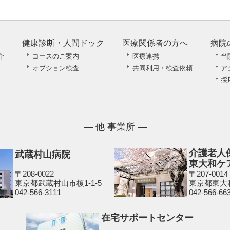
健康診断・人間ドック
医療関係者の方へ
病院
介
コースのご案内
医療連携
当
オプション検査
共同利用・検査依頼
ア
採
― 他 事業所 ―
介護老人
武蔵村山病院
東大和ケ
〒208-0022
〒207-0014
東京都武蔵村山市榎1-1-5
東京都東大和
042-566-3111
042-566-66
在宅サポートセンター