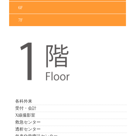
6F
7F
各科外来
受付・会計
X線撮影室
救急センター
透析センター