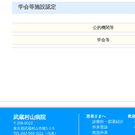
学会等施設認定
公的機関等
学会等
患者さまへ
救
武蔵村山病院
診療科・部署紹介
〒208-0022
外来受診
東京都武蔵村山市榎1-1-5
救急外来
TEL.042-566-3111（代表）