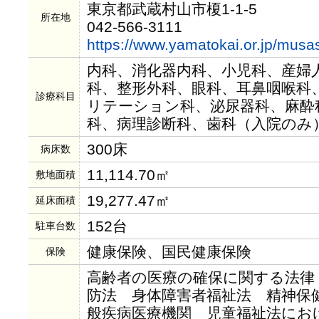
東京都武蔵村山市榎1-1-5
所在地
042-566-3111
https://www.yamatokai.or.jp/mus
内科、消化器内科、小児科、産婦
科、整形外科、眼科、耳鼻咽喉科
診療科目
リテーション科、泌尿器科、麻酔
科、病理診断科、歯科（入院のみ
300床
病床数
11,114.70㎡
敷地面積
19,277.47㎡
延床面積
152台
駐車台数
健康保険、国民健康保険
保険
高齢者の医療の確保に関する法律
防法 身体障害者福祉法 精神保
般疾病医療機関 児童福祉法にお