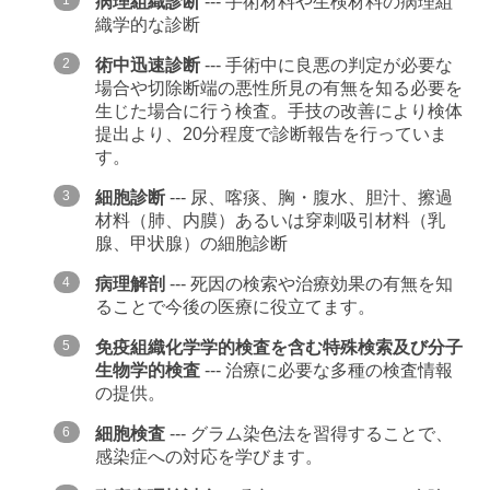
病理組織診断
--- 手術材料や生検材料の病理組
織学的な診断
術中迅速診断
--- 手術中に良悪の判定が必要な
場合や切除断端の悪性所見の有無を知る必要を
生じた場合に行う検査。手技の改善により検体
提出より、20分程度で診断報告を行っていま
す。
細胞診断
--- 尿、喀痰、胸・腹水、胆汁、擦過
材料（肺、内膜）あるいは穿刺吸引材料（乳
腺、甲状腺）の細胞診断
病理解剖
--- 死因の検索や治療効果の有無を知
ることで今後の医療に役立てます。
免疫組織化学学的検査を含む特殊検索及び分子
生物学的検査
--- 治療に必要な多種の検査情報
の提供。
細胞検査
--- グラム染色法を習得することで、
感染症への対応を学びます。