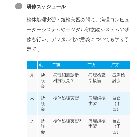
研修スケジュール
検体処理実習・鏡検実習の間に、病理コンピュ
ーターシステムやデジタル顕微鏡システムの研
修も行い、デジタル化の意義についても学ぶ予
定です。
朝
午前
午後
夕方
月
抄
病理細胞診断
病理検査
症例検
読
科施設見学
学概論
討会
会
火
抄
検体処理実習1
病理鏡検
自習
読
実習
（予
会
習）
水
抄
検体処理実習2
病理鏡検
自習
読
実習
（予
会
習）