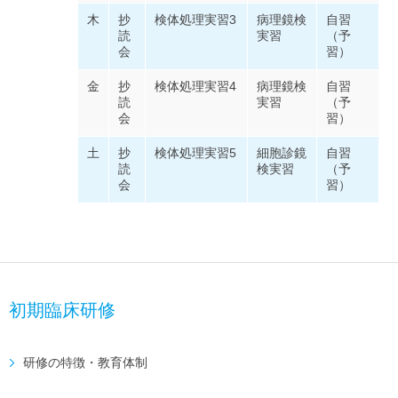
木
抄
検体処理実習3
病理鏡検
自習
読
実習
（予
会
習）
金
抄
検体処理実習4
病理鏡検
自習
読
実習
（予
会
習）
土
抄
検体処理実習5
細胞診鏡
自習
読
検実習
（予
会
習）
初期臨床研修
研修の特徴・教育体制